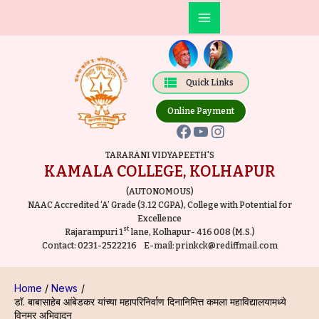
Skip
Post
Main
to
navigation
Facebook
YouTube
Instagram
Menu
content
Quick Links
Online Payment
TARARANI VIDYAPEETH'S
KAMALA COLLEGE, KOLHAPUR
(AUTONOMOUS)
NAAC Accredited ‘A’ Grade (3.12 CGPA), College with Potential for
Excellence
st
Rajarampuri 1
lane, Kolhapur- 416 008 (M.S.)
Contact:
0231-2522216
E-mail:
prinkck@rediffmail.com
Home
News
डॉ. बाबासाहेब आंबेडकर यांच्या महापरिनिर्वाण दिनानिमित्त कमला महाविद्यालयामध्ये
विनम्र अभिवादन