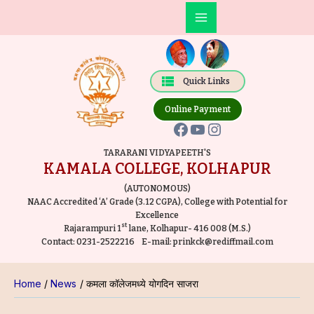
Skip
Post
Main
to
navigation
Facebook
YouTube
Instagram
Menu
content
Quick Links
Online Payment
TARARANI VIDYAPEETH'S
KAMALA COLLEGE, KOLHAPUR
(AUTONOMOUS)
NAAC Accredited ‘A’ Grade (3.12 CGPA), College with Potential for
Excellence
st
Rajarampuri 1
lane, Kolhapur- 416 008 (M.S.)
Contact:
0231-2522216
E-mail:
prinkck@rediffmail.com
Home
News
कमला कॉलेजमध्ये योगदिन साजरा